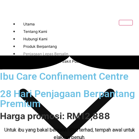
Utama
Tentang Kami
Hubungi Kami
Produk Berpantang
Penjagaan Lepas Bersalin
Klinik Perbidanan dan Sakit Puan
Ibu Care Confinement Centre
28 Hari Penjagaan Berpantang
Premium
Harga promosi:
RM12,888
Untuk ibu yang bakal bersalin. Slot terhad, tempah awal untuk
elakkan penuh.